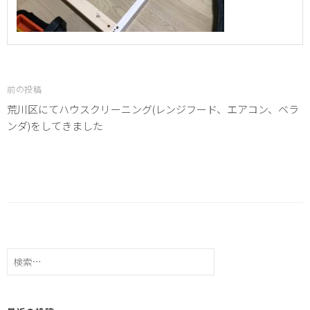
投
稿
ナ
ビ
前の投稿
ゲ
荒川区にてハウスクリーニング(レンジフード、エアコン、ベラ
ー
ンダ)をしてきました
シ
ョ
ン
検
索: