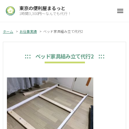
コ
ュ
東京の便利屋まるっと
ン
ー
1時間3,300円～なんでも代行！
メ
テ
ニ
ン
ュ
ツ
ホーム
お仕事実績
ベッド家具組み立て代行2
ー
へ
ス
キ
ベッド家具組み立て代行2
ッ
プ