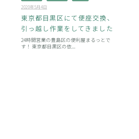
2020年5月4日
b
/
y
0
東京都目黒区にて便座交換、
admin
件
引っ越し作業をしてきました
の
コ
24時間営業の豊島区の便利屋まるっとで
メ
す！ 東京都目黒区の依...
ン
ト