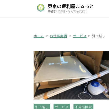
コ
東京の便利屋まるっと
ン
1時間3,300円～なんでも代行！
テ
ン
ツ
ホーム
お仕事実績
サービス
引っ越し
へ
ス
キ
ッ
プ
引っ越し
サービス
不用品回収
/
/