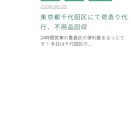
2020年5月13日
b
/
y
0
東京都千代田区にて荷造り代
admin
件
行、不用品回収
の
コ
24時間営業の豊島区の便利屋まるっとで
メ
す！ 本日は千代田区の...
ン
ト