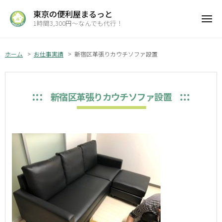
コ
ュ
東京の便利屋まるっと
ン
ー
1時間3,300円～なんでも代行！
メ
テ
ニ
ン
ュ
ツ
ホーム
お仕事実績
新宿区革張りカウチソファ設置
ー
へ
ス
キ
新宿区革張りカウチソファ設置
ッ
プ