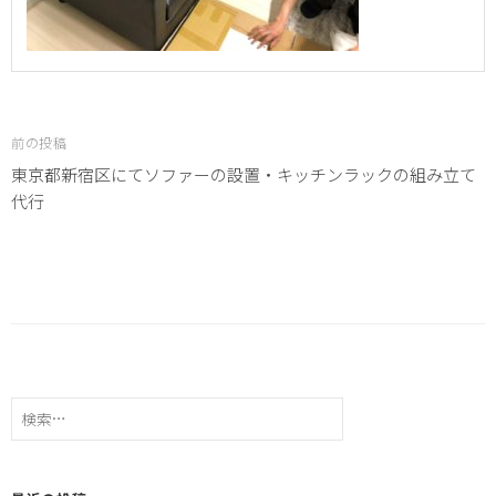
投
稿
ナ
ビ
前の投稿
ゲ
東京都新宿区にてソファーの設置・キッチンラックの組み立て
ー
代行
シ
ョ
ン
検
索: